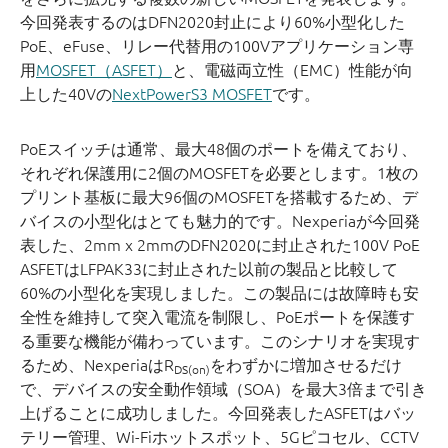
今回発表するのはDFN2020封止により60%小型化した
PoE、eFuse、リレー代替用の100Vアプリケーション専
用
MOSFET（ASFET）
と、電磁両立性（EMC）性能が向
上した40Vの
NextPowerS3 MOSFET
です。
PoEスイッチは通常、最大48個のポートを備えており、
それぞれ保護用に2個のMOSFETを必要とします。1枚の
プリント基板に最大96個のMOSFETを搭載するため、デ
バイスの小型化はとても魅力的です。Nexperiaが今回発
表した、2mm x 2mmのDFN2020に封止された100V PoE
ASFETはLFPAK33に封止された以前の製品と比較して
60%の小型化を実現しました。この製品には故障時も安
全性を維持して突入電流を制限し、PoEポートを保護す
る重要な機能が備わっています。このシナリオを実現す
るため、NexperiaはR
をわずかに増加させるだけ
DS(on)
で、デバイスの安全動作領域（SOA）を最大3倍まで引き
上げることに成功しました。今回発表したASFETはバッ
テリー管理、Wi-Fiホットスポット、5Gピコセル、CCTV