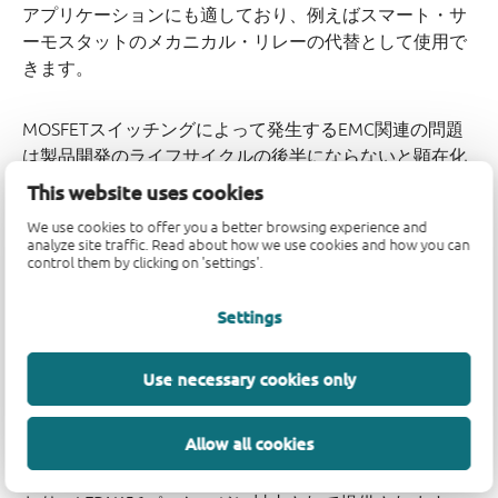
アプリケーションにも適しており、例えばスマート・サ
ーモスタットのメカニカル・リレーの代替として使用で
きます。
MOSFETスイッチングによって発生するEMC関連の問題
は製品開発のライフサイクルの後半にならないと顕在化
しないことが多く、それを解消しようとすると研究開発
This website uses cookies
コストの増加と市場投入の遅れを招く場合があります。
We use cookies to offer you a better browsing experience and
それを解決するための典型的な対策としてはR
が低
DS(on)
analyze site traffic. Read about how we use cookies and how you can
く、非常に高価なMOSFETを使用する（スイッチングを
control them by clicking on 'settings'.
遅くし、過剰な電圧リンギングを吸収するため）か、外
付けの容量式スナバ回路を取り付ける方法があります
Settings
（ただし部品点数が増えるという欠点があります）。
Nexperiaは40VのNextPowerS3 MOSFETを最適化するこ
Use necessary cookies only
とで、外付けスナバ回路を使用した場合と同等のEMC性
能に加え、高い効率も実現しました。これらの新しい
Allow all cookies
MOSFETはさまざまなアプリケーションのスイッチン
グ・コンバータやモーター・コントローラ用途に適して